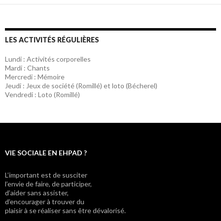
LES ACTIVITÉS RÉGULIÈRES
Lundi : Activités corporelles
Mardi : Chants
Mercredi : Mémoire
Jeudi : Jeux de société (Romillé) et loto (Bécherel)
Vendredi : Loto (Romillé)
VIE SOCIALE EN EHPAD ?
L’important est de susciter
l’envie de faire, de participer,
d’aider sans assister,
d’encourager à trouver du
plaisir à se réaliser sans être dévalorisé.