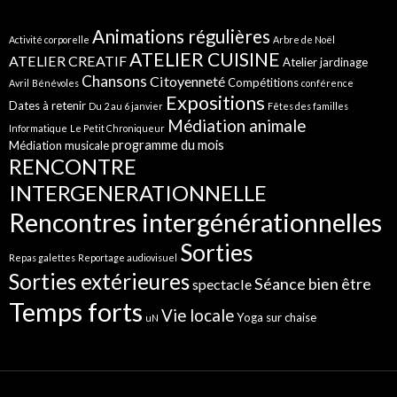
Animations régulières
Activité corporelle
Arbre de Noël
ATELIER CUISINE
ATELIER CREATIF
Atelier jardinage
Chansons
Citoyenneté
Compétitions
Avril
Bénévoles
conférence
Expositions
Dates à retenir
Du 2 au 6 janvier
Fêtes des familles
Médiation animale
Informatique
Le Petit Chroniqueur
programme du mois
Médiation musicale
RENCONTRE
INTERGENERATIONNELLE
Rencontres intergénérationnelles
Sorties
Repas galettes
Reportage audiovisuel
Sorties extérieures
Séance bien être
spectacle
Temps forts
Vie locale
Yoga sur chaise
uN