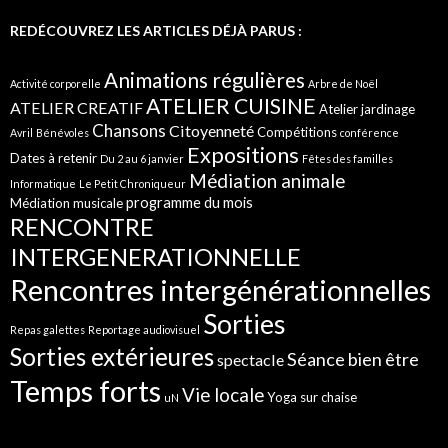
REDÉCOUVREZ LES ARTICLES DÉJÀ PARUS :
Animations régulières
Activité corporelle
Arbre de Noël
ATELIER CUISINE
ATELIER CREATIF
Atelier jardinage
Chansons
Citoyenneté
Compétitions
Avril
Bénévoles
conférence
Expositions
Dates à retenir
Du 2 au 6 janvier
Fêtes des familles
Médiation animale
Informatique
Le Petit Chroniqueur
programme du mois
Médiation musicale
RENCONTRE
INTERGENERATIONNELLE
Rencontres intergénérationnelles
Sorties
Repas galettes
Reportage audiovisuel
Sorties extérieures
Séance bien être
spectacle
Temps forts
Vie locale
Yoga sur chaise
uN