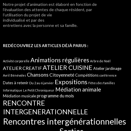
Notre projet d’animation est élaboré en fonction de
l’évaluation des attentes de chaque résident, par
l’utilisation du projet de vie
individualisé et par des
entretiens avec la personne et sa famille.
REDÉCOUVREZ LES ARTICLES DÉJÀ PARUS :
Animations régulières
Activité corporelle
Arbre de Noël
ATELIER CUISINE
ATELIER CREATIF
Atelier jardinage
Chansons
Citoyenneté
Compétitions
Avril
Bénévoles
conférence
Expositions
Dates à retenir
Du 2 au 6 janvier
Fêtes des familles
Médiation animale
Informatique
Le Petit Chroniqueur
programme du mois
Médiation musicale
RENCONTRE
INTERGENERATIONNELLE
Rencontres intergénérationnelles