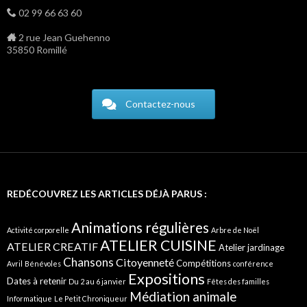
02 99 66 63 60
2 rue Jean Guehenno
35850 Romillé
Contactez-nous
REDÉCOUVREZ LES ARTICLES DÉJÀ PARUS :
Animations régulières
Activité corporelle
Arbre de Noël
ATELIER CUISINE
ATELIER CREATIF
Atelier jardinage
Chansons
Citoyenneté
Compétitions
Avril
Bénévoles
conférence
Expositions
Dates à retenir
Du 2 au 6 janvier
Fêtes des familles
Médiation animale
Informatique
Le Petit Chroniqueur