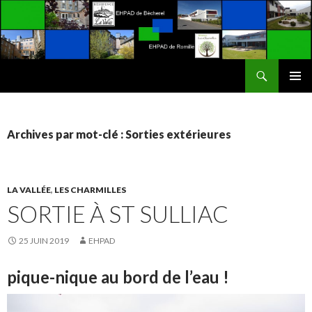
Recherche
EHPAD La Vallée / Les Charmilles
ALLER
MENU
AU
PRINCI
CONTENU
Archives par mot-clé : Sorties extérieures
LA VALLÉE
,
LES CHARMILLES
SORTIE À ST SULLIAC
25 JUIN 2019
EHPAD
pique-nique au bord de l’eau !