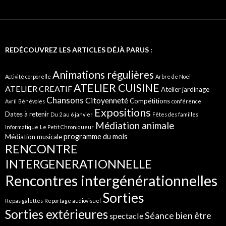
REDÉCOUVREZ LES ARTICLES DÉJÀ PARUS :
Animations régulières
Activité corporelle
Arbre de Noël
ATELIER CUISINE
ATELIER CREATIF
Atelier jardinage
Chansons
Citoyenneté
Compétitions
Avril
Bénévoles
conférence
Expositions
Dates à retenir
Du 2 au 6 janvier
Fêtes des familles
Médiation animale
Informatique
Le Petit Chroniqueur
programme du mois
Médiation musicale
RENCONTRE
INTERGENERATIONNELLE
Rencontres intergénérationnelles
Sorties
Repas galettes
Reportage audiovisuel
Sorties extérieures
Séance bien être
spectacle