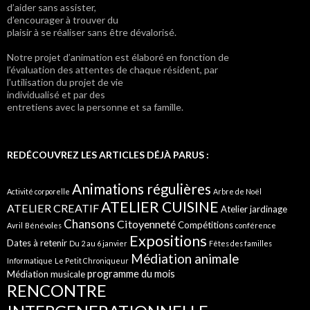
d’aider sans assister,
d’encourager à trouver du
plaisir à se réaliser sans être dévalorisé.
Notre projet d’animation est élaboré en fonction de
l’évaluation des attentes de chaque résident, par
l’utilisation du projet de vie
individualisé et par des
entretiens avec la personne et sa famille.
REDÉCOUVREZ LES ARTICLES DÉJÀ PARUS :
Animations régulières
Activité corporelle
Arbre de Noël
ATELIER CUISINE
ATELIER CREATIF
Atelier jardinage
Chansons
Citoyenneté
Compétitions
Avril
Bénévoles
conférence
Expositions
Dates à retenir
Du 2 au 6 janvier
Fêtes des familles
Médiation animale
Informatique
Le Petit Chroniqueur
programme du mois
Médiation musicale
RENCONTRE