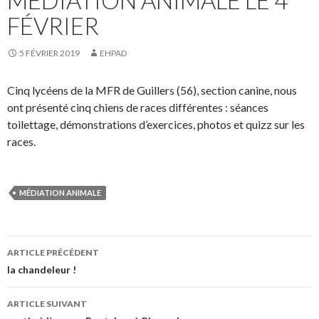
FÉVRIER
5 FÉVRIER 2019
EHPAD
Cinq lycéens de la MFR de Guillers (56), section canine, nous
ont présenté cinq chiens de races différentes : séances
toilettage, démonstrations d’exercices, photos et quizz sur les
races.
MÉDIATION ANIMALE
ARTICLE PRÉCÉDENT
Navigation
la chandeleur !
des
ARTICLE SUIVANT