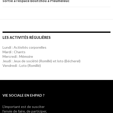
articles
sortie à l’espace Boutchou à Pleumeleuc
LES ACTIVITÉS RÉGULIÈRES
Lundi : Activités corporelles
Mardi : Chants
Mercredi : Mémoire
Jeudi : Jeux de société (Romillé) et loto (Bécherel)
Vendredi : Loto (Romillé)
VIE SOCIALE EN EHPAD ?
L’important est de susciter
l’envie de faire, de participer,