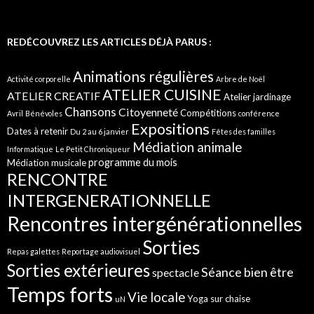
REDÉCOUVREZ LES ARTICLES DÉJÀ PARUS :
Animations régulières
Activité corporelle
Arbre de Noël
ATELIER CUISINE
ATELIER CREATIF
Atelier jardinage
Chansons
Citoyenneté
Compétitions
Avril
Bénévoles
conférence
Expositions
Dates à retenir
Du 2 au 6 janvier
Fêtes des familles
Médiation animale
Informatique
Le Petit Chroniqueur
programme du mois
Médiation musicale
RENCONTRE
INTERGENERATIONNELLE
Rencontres intergénérationnelles
Sorties
Repas galettes
Reportage audiovisuel
Sorties extérieures
Séance bien être
spectacle
Temps forts
Vie locale
Yoga sur chaise
uN