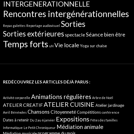
INTERGENERATIONNELLE
Rencontres intergénérationnelles
Sorties
Repas galettes
Reportage audiovisuel
Sorties extérieures
Séance bien être
spectacle
Temps forts
Vie locale
Yoga sur chaise
uN
REDÉCOUVREZ LES ARTICLES DÉJÀ PARUS :
Animations régulières
Activité corporelle
Arbre de Noël
ATELIER CUISINE
ATELIER CREATIF
Atelier jardinage
Chansons
Citoyenneté
Compétitions
Avril
Bénévoles
conférence
Expositions
Dates à retenir
Du 2 au 6 janvier
Fêtes des familles
Médiation animale
Informatique
Le Petit Chroniqueur
programme du mois
Médiation musicale