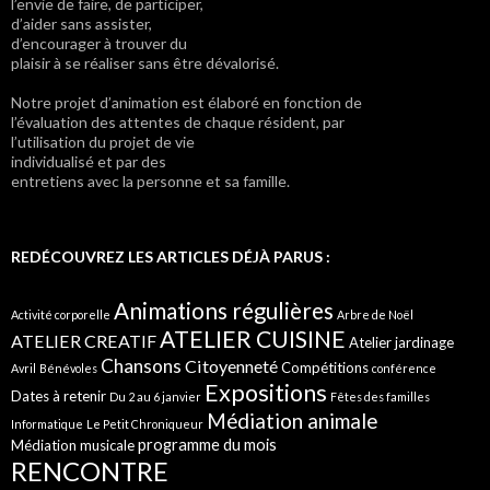
l’envie de faire, de participer,
d’aider sans assister,
d’encourager à trouver du
plaisir à se réaliser sans être dévalorisé.
Notre projet d’animation est élaboré en fonction de
l’évaluation des attentes de chaque résident, par
l’utilisation du projet de vie
individualisé et par des
entretiens avec la personne et sa famille.
REDÉCOUVREZ LES ARTICLES DÉJÀ PARUS :
Animations régulières
Activité corporelle
Arbre de Noël
ATELIER CUISINE
ATELIER CREATIF
Atelier jardinage
Chansons
Citoyenneté
Compétitions
Avril
Bénévoles
conférence
Expositions
Dates à retenir
Du 2 au 6 janvier
Fêtes des familles
Médiation animale
Informatique
Le Petit Chroniqueur
programme du mois
Médiation musicale
RENCONTRE