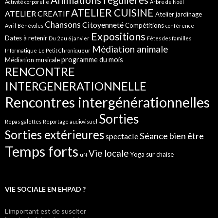
Activité corporelle
Arbre de Noël
ATELIER CUISINE
ATELIER CREATIF
Atelier jardinage
Chansons
Citoyenneté
Compétitions
Avril
Bénévoles
conférence
Expositions
Dates à retenir
Du 2 au 6 janvier
Fêtes des familles
Médiation animale
Informatique
Le Petit Chroniqueur
programme du mois
Médiation musicale
RENCONTRE
INTERGENERATIONNELLE
Rencontres intergénérationnelles
Sorties
Repas galettes
Reportage audiovisuel
Sorties extérieures
Séance bien être
spectacle
Temps forts
Vie locale
Yoga sur chaise
uN
VIE SOCIALE EN EHPAD ?
L’important est de susciter