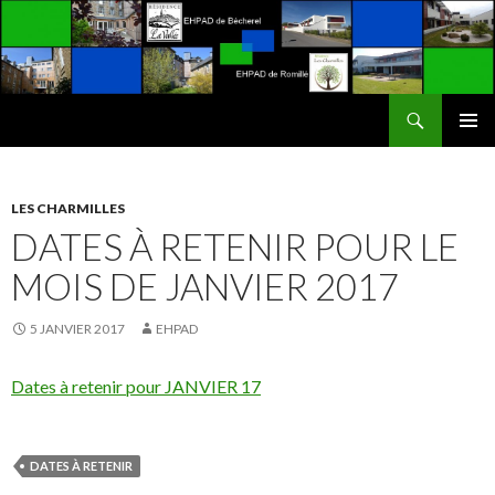
Recherche
EHPAD La Vallée / Les Charmilles
ALLER
MENU
AU
PRINCI
CONTENU
LES CHARMILLES
DATES À RETENIR POUR LE
MOIS DE JANVIER 2017
5 JANVIER 2017
EHPAD
Dates à retenir pour JANVIER 17
DATES À RETENIR