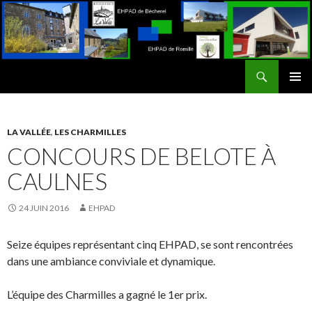
Recherche
EHPAD La Vallée / Les Charmilles
ALLER
MENU
AU
PRINCI
CONTENU
LA VALLÉE
,
LES CHARMILLES
CONCOURS DE BELOTE À
CAULNES
24 JUIN 2016
EHPAD
Seize équipes représentant cinq EHPAD, se sont rencontrées
dans une ambiance conviviale et dynamique.
L’équipe des Charmilles a gagné le 1er prix.