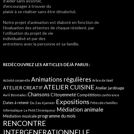
d’aider sans assister,
d’encourager à trouver du
plaisir à se réaliser sans être dévalorisé.
Notre projet d’animation est élaboré en fonction de
l’évaluation des attentes de chaque résident, par
l’utilisation du projet de vie
individualisé et par des
entretiens avec la personne et sa famille.
REDÉCOUVREZ LES ARTICLES DÉJÀ PARUS :
Animations régulières
Activité corporelle
Arbre de Noël
ATELIER CUISINE
ATELIER CREATIF
Atelier jardinage
Chansons
Citoyenneté
Compétitions
Avril
Bénévoles
conférence
Expositions
Dates à retenir
Du 2 au 6 janvier
Fêtes des familles
Médiation animale
Informatique
Le Petit Chroniqueur
programme du mois
Médiation musicale
RENCONTRE
INTERGENERATIONNELLE