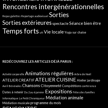
Rencontres intergénérationnelles
Sorties
Repas galettes
Reportage audiovisuel
Sorties extérieures
Séance bien être
spectacle
Temps forts
Vie locale
Yoga sur chaise
uN
REDÉCOUVREZ LES ARTICLES DÉJÀ PARUS :
Animations régulières
Activité corporelle
Arbre de Noël
ATELIER CUISINE
ATELIER CREATIF
Atelier jardinage
Chansons
Citoyenneté
Compétitions
Avril
Bénévoles
conférence
Expositions
Dates à retenir
Du 2 au 6 janvier
Fêtes des familles
Médiation animale
Informatique
Le Petit Chroniqueur
programme du mois
Médiation musicale