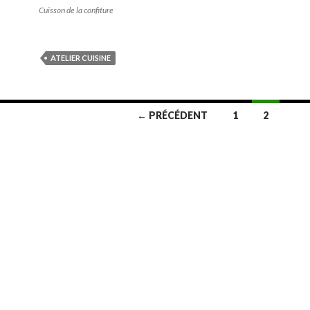
Cuisson de la confiture
ATELIER CUISINE
← PRÉCÉDENT
1
2