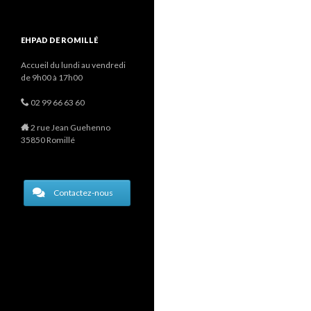
EHPAD DE ROMILLÉ
Accueil du lundi au vendredi
de 9h00 à 17h00
02 99 66 63 60
2 rue Jean Guehenno
35850 Romillé
Contactez-nous