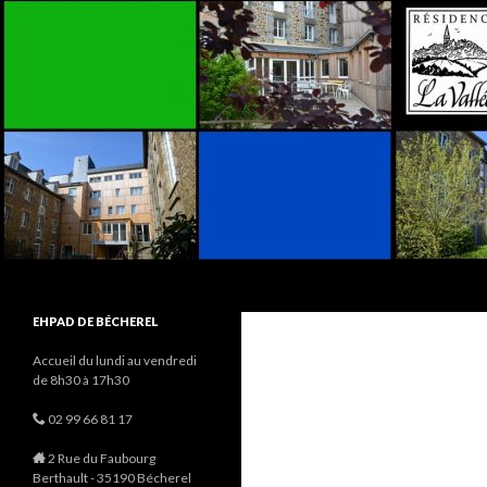
Recherche
EHPAD La Vallée / Les Charmilles
EHPAD de Bécherel et de Romillé
EHPAD DE BÉCHEREL
Accueil du lundi au vendredi
de 8h30 à 17h30
02 99 66 81 17
2 Rue du Faubourg
Berthault - 35190 Bécherel